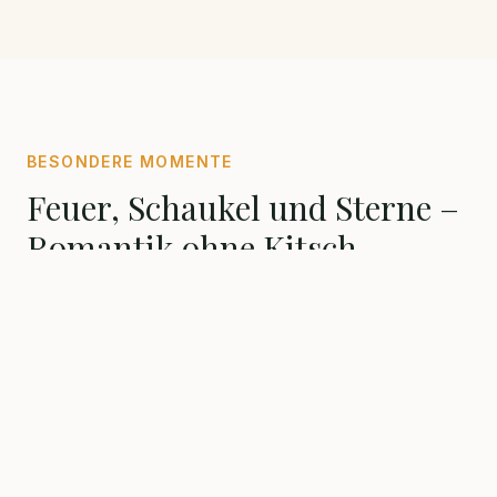
BESONDERE MOMENTE
Feuer, Schaukel und Sterne –
Romantik ohne Kitsch
Manche Details an einem Ort sind so besonders,
dass man sie nicht vergisst. Die
Sonnenuntergangsschaukel
der Ferienwohnung
Stabenhof ist so ein Detail: In rund vier Metern
Höhe montiert, bietet sie einen freien Blick über das
Moseltal – genau dann, wenn die Sonne hinter den
Weinbergen versinkt.